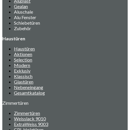
Aluplast
Gealan
Aluschale
Alu Fenster
Schiebetüren
Zubehör
Haustüren
Haustüren
Aktionen
Selection
Modern
Exklusiv
Klassisch
Glastüren
Nebeneingang
Gesamtkatalog
Zimmertüren
Zimmertüren
Weisslack 9010
ExtraWeiss 9003
CPL Holztüren