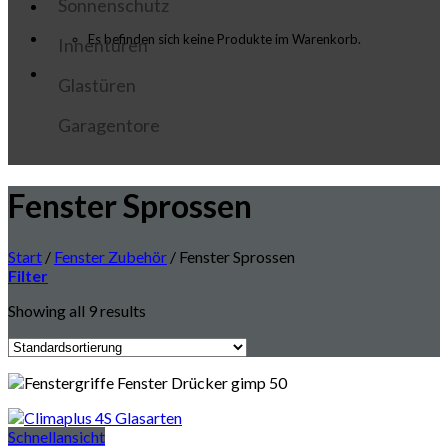
Sonnenschutz
Es befinden sich keine Produkte im Warenkorb.
Innentüren
Glastüren
Garagentore
Fenster Sprossen
Start
/
Fenster Zubehör
/
Fenster Sprossen
Filter
Showing all 9 results
Schnellansicht