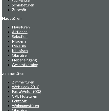
Alu Fenster
Schiebetüren
Zubehör
Haustüren
Haustüren
Aktionen
Selection
Modern
Exklusiv
Klassisch
Glastüren
Nebeneingang
Gesamtkatalog
Zimmertüren
Zimmertüren
Weisslack 9010
ExtraWeiss 9003
CPL Holztüren
Echtholz
Wohnungstüren
Glastüren