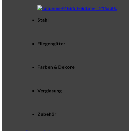
Stahl
Fliegengitter
Farben & Dekore
Verglasung
Zubehör