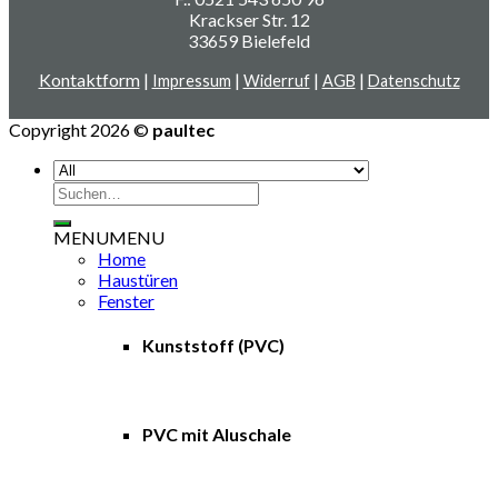
Krackser Str. 12
33659 Bielefeld
Kontaktform
|
|
|
|
Impressum
Widerruf
AGB
Datenschutz
Copyright 2026 ©
paultec
Suchen
nach:
MENU
MENU
Home
Haustüren
Fenster
Kunststoff (PVC)
PVC mit Aluschale