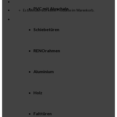
PVC mit Aluschale
Es befinden sich keine Produkte im Warenkorb.
Schiebetüren
RENOrahmen
Aluminium
Holz
Falttüren