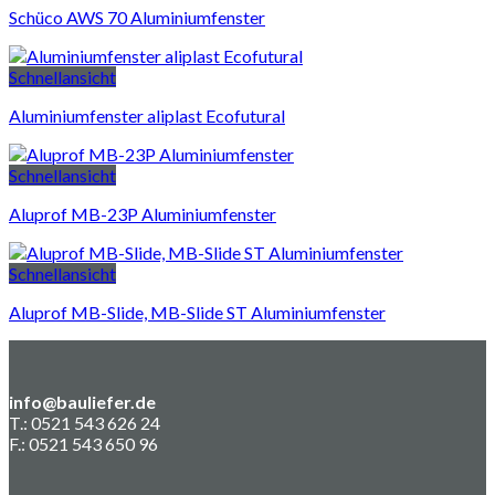
Schüco AWS 70 Aluminiumfenster
Schnellansicht
Aluminiumfenster aliplast Ecofutural
Schnellansicht
Aluprof MB-23P Aluminiumfenster
Schnellansicht
Aluprof MB-Slide, MB-Slide ST Aluminiumfenster
info@bauliefer.de
T.: 0521 543 626 24
F.: 0521 543 650 96