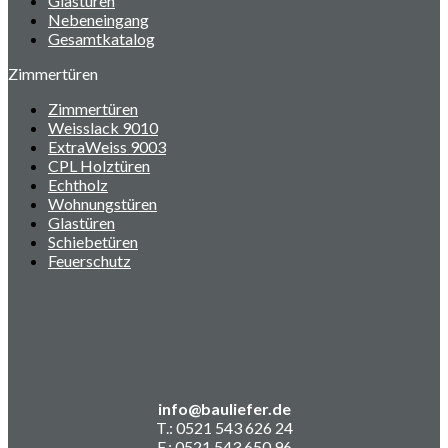
Glastüren
Nebeneingang
Gesamtkatalog
Zimmertüren
Zimmertüren
Weisslack 9010
ExtraWeiss 9003
CPL Holztüren
Echtholz
Wohnungstüren
Glastüren
Schiebetüren
Feuerschutz
info@bauliefer.de
T.: 0521 543 626 24
F.: 0521 543 650 96