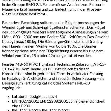
in der Gruppe RMG 2.1. Fenster dieser Art sind zum Einbau in
Mauerwerksöffnungen und zur Befestigung in der Pfosten-
Riegel-Fassade bestimmt.
Besondere Beachtung sollte man den Flügelabmessungen der
Wendeflügel- und Schwingflügelfenster schenken. Das Flügel
des Schwingflügelfensters kann folgende Abmessungen haben:
Höhe: 800 – 2000 mm und Breite: 500 – 2400 mm. Das Gewicht
beträgt max. 180 kg. Die Bänder gewährleisten die Drehung
des Flügels in einem Winkel von 0o bis 180o. Die Bänder
können optional mit einer Flügelöffnungssperre bis zu einem
Winkel von 10 o , 15 o oder 22o ausgestattet werden.
Fenster MB-60 PIVOT umfasst Technische Zulassung AT-15-
3105/2003 vom Januar 2003. Einzelheiten zu dieser
Konstruktion sind in gedruckter Form, in verkürzter Fassung –
im Katalog für Architekten, und in ausführlicher Fassung – als
Beilage zum Fertigungskatalog des Systems MB-60
zugänglich.
Luftdurchlässigkeit class 4
EN: 1027:2001; EN: 12208:2001 Schlagregendichtheit
class E900
EN: 12211:2001; EN: 12210:2001