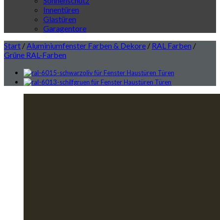
Sonnenschutz
Innentüren
Glastüren
Garagentore
Start
/
Aluminiumfenster Farben & Dekore
/
RAL Farben
/
Grüne RAL-Farben