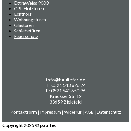
ExtraWeiss 9003
CPL Holztüren
Echtholz
Wohnungstüren
Glastüren
Schiebetüren
Feuerschutz
info@bauliefer.de
T.: 0521 543 626 24
F.: 0521 543 650 96
Krackser Str. 12
33659 Bielefeld
Kontaktform
|
|
|
|
Impressum
Widerruf
AGB
Datenschutz
Copyright 2026 ©
paultec