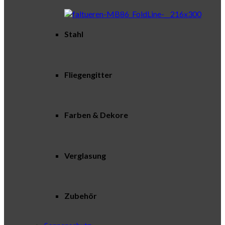
Stahl
Fliegengitter
Farben & Dekore
Verglasung
Zubehör