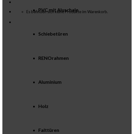
PVC mit Aluschale
Es befinden sich keine Produkte im Warenkorb.
Schiebetüren
RENOrahmen
Aluminium
Holz
Falttüren