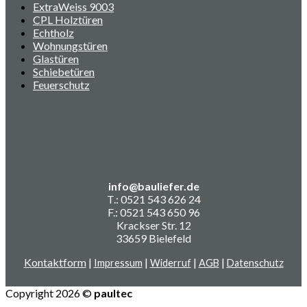
ExtraWeiss 9003
CPL Holztüren
Echtholz
Wohnungstüren
Glastüren
Schiebetüren
Feuerschutz
info@bauliefer.de
T.: 0521 543 626 24
F.: 0521 543 650 96
Krackser Str. 12
33659 Bielefeld
Kontaktform
|
|
|
|
Impressum
Widerruf
AGB
Datenschutz
Copyright 2026 ©
paultec