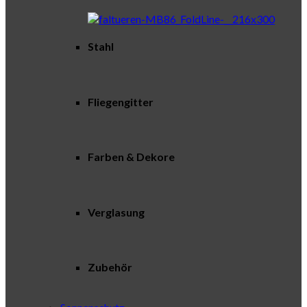
Stahl
Fliegengitter
Farben & Dekore
Verglasung
Zubehör