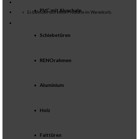
PVC mit Aluschale
Es befinden sich keine Produkte im Warenkorb.
Schiebetüren
RENOrahmen
Aluminium
Holz
Falttüren