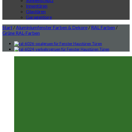
Sonnenschutz
Innentüren
Glastüren
Garagentore
Start
/
Aluminiumfenster Farben & Dekore
/
RAL Farben
/
Grüne RAL-Farben