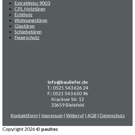
ExtraWeiss 9003
CPL Holztüren
Echtholz
Wohnungstüren
Glastüren
Schiebetüren
Feuerschutz
info@bauliefer.de
T.: 0521 543 626 24
F.: 0521 543 650 96
Krackser Str. 12
33659 Bielefeld
Kontaktform
|
|
|
|
Impressum
Widerruf
AGB
Datenschutz
Copyright 2026 ©
paultec