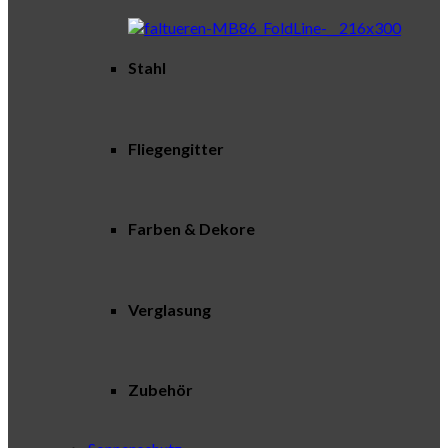
Stahl
Fliegengitter
Farben & Dekore
Verglasung
Zubehör