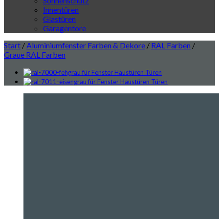
Sonnenschutz
Innentüren
Glastüren
Garagentore
Start
/
Aluminiumfenster Farben & Dekore
/
RAL Farben
/
Graue RAL Farben