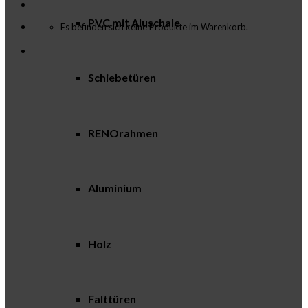
PVC mit Aluschale
Es befinden sich keine Produkte im Warenkorb.
Schiebetüren
RENOrahmen
Aluminium
Holz
Falttüren