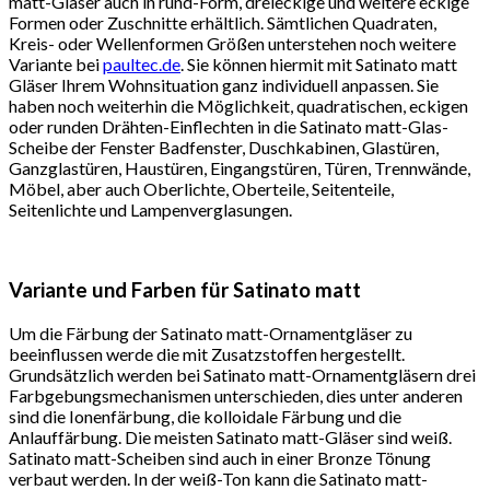
matt-Gläser auch in rund-Form, dreieckige und weitere eckige
Formen oder Zuschnitte erhältlich. Sämtlichen Quadraten,
Kreis- oder Wellenformen Größen unterstehen noch weitere
Variante bei
paultec.de
. Sie können hiermit mit Satinato matt
Gläser Ihrem Wohnsituation ganz individuell anpassen. Sie
haben noch weiterhin die Möglichkeit, quadratischen, eckigen
oder runden Drähten-Einflechten in die Satinato matt-Glas-
Scheibe der Fenster Badfenster, Duschkabinen, Glastüren,
Ganzglastüren, Haustüren, Eingangstüren, Türen, Trennwände,
Möbel, aber auch Oberlichte, Oberteile, Seitenteile,
Seitenlichte und Lampenverglasungen.
Variante und Farben für Satinato matt
Um die Färbung der Satinato matt-Ornamentgläser zu
beeinflussen werde die mit Zusatzstoffen hergestellt.
Grundsätzlich werden bei Satinato matt-Ornamentgläsern drei
Farbgebungsmechanismen unterschieden, dies unter anderen
sind die Ionenfärbung, die kolloidale Färbung und die
Anlauffärbung. Die meisten Satinato matt-Gläser sind weiß.
Satinato matt-Scheiben sind auch in einer Bronze Tönung
verbaut werden. In der weiß-Ton kann die Satinato matt-