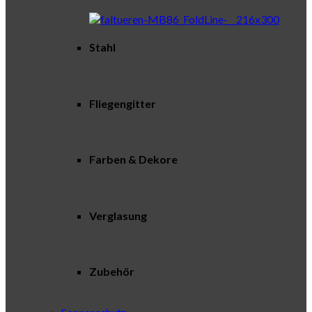
Stahl
Fliegengitter
Farben & Dekore
Verglasung
Zubehör