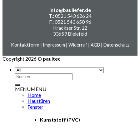
info@bauliefer.de
T.: 0521 543 626 24
F.: 0521 543 650 96
Krackser Str. 12
33659 Bielefeld
Kontaktform
|
|
|
|
Impressum
Widerruf
AGB
Datenschutz
Copyright 2026 ©
paultec
Suchen
nach:
MENU
MENU
Home
Haustüren
Fenster
Kunststoff (PVC)