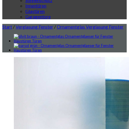
Sonnenschutz
Innentüren
Glastüren
Garagentore
Start
/
Verglasung Fenster
/
Ornamentglas Verglasung Fenster