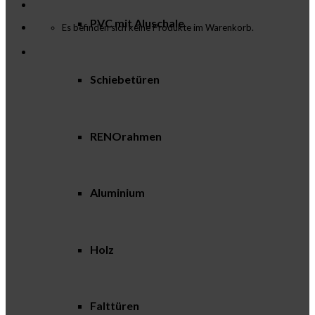
PVC mit Aluschale
Es befinden sich keine Produkte im Warenkorb.
Schiebetüren
RENOrahmen
Aluminium
Holz
Falttüren