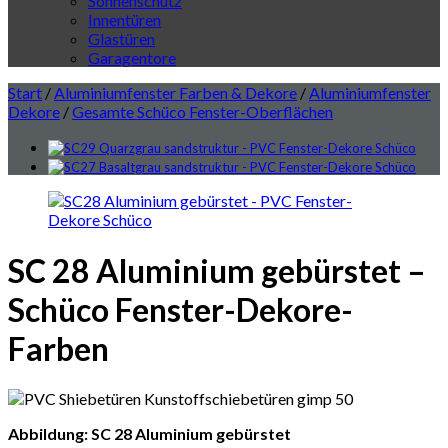
Sonnenschutz
Innentüren
Glastüren
Garagentore
Start
/
Aluminiumfenster Farben & Dekore
/
Aluminiumfenster
Dekore
/
Gesamte Schüco Fenster-Oberflächen
SC 28 Aluminium gebürstet –
Schüco Fenster-Dekore-
Farben
Abbildung: SC 28 Aluminium gebürstet