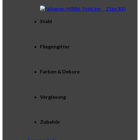
Stahl
Fliegengitter
Farben & Dekore
Verglasung
Zubehör