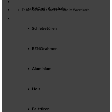
PVC mit Aluschale
Es befinden sich keine Produkte im Warenkorb.
Schiebetüren
RENOrahmen
Aluminium
Holz
Falttüren