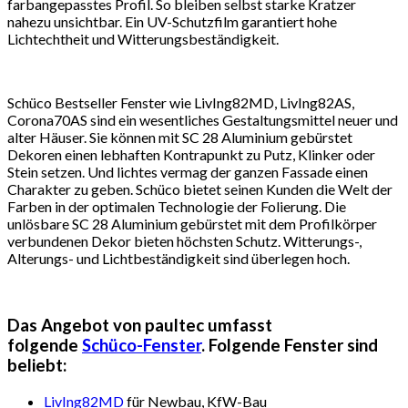
farbangepasstes Profil. So bleiben selbst starke Kratzer
nahezu unsichtbar. Ein UV-Schutzfilm garantiert hohe
Lichtechtheit und Witterungsbeständigkeit.
Schüco Bestseller Fenster wie LivIng82MD, LivIng82AS,
Corona70AS sind ein wesentliches Gestaltungsmittel neuer und
alter Häuser. Sie können mit SC 28 Aluminium gebürstet
Dekoren einen lebhaften Kontrapunkt zu Putz, Klinker oder
Stein setzen. Und lichtes vermag der ganzen Fassade einen
Charakter zu geben. Schüco bietet seinen Kunden die Welt der
Farben in der optimalen Technologie der Folierung. Die
unlösbare SC 28 Aluminium gebürstet mit dem Profilkörper
verbundenen Dekor bieten höchsten Schutz. Witterungs-,
Alterungs- und Lichtbeständigkeit sind überlegen hoch.
Das Angebot von paultec umfasst
folgende
Schüco-Fenster
. Folgende Fenster sind
beliebt:
LivIng82MD
für Newbau, KfW-Bau