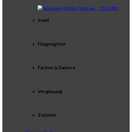
Stahl
Fliegengitter
Farben & Dekore
Verglasung
Zubehör