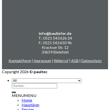
info@bauliefer.de
T.: 0521 543 626 24
F.: 0521 543 650 96
Krackser Str. 12
33659 Bielefeld
Kontaktform
|
|
|
|
Impressum
Widerruf
AGB
Datenschutz
Copyright 2026 ©
paultec
Suchen
nach:
MENU
MENU
Home
Haustüren
Fenster