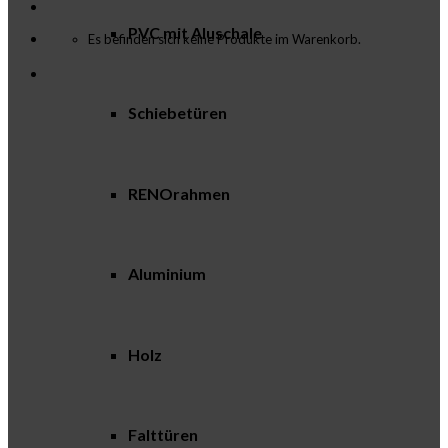
PVC mit Aluschale
Es befinden sich keine Produkte im Warenkorb.
Schiebetüren
RENOrahmen
Aluminium
Holz
Falttüren