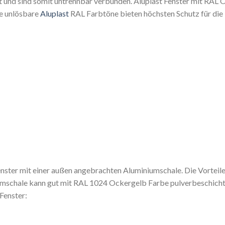
t und sind somit untrennbar verbunden. Aluplast Fenster mit RAL O
ie unlösbare
Aluplast
RAL Farbtöne bieten höchsten Schutz für die 
enster mit einer außen angebrachten Aluminiumschale. Die Vorteil
mschale kann gut mit RAL 1024 Ockergelb Farbe pulverbeschicht
Fenster: