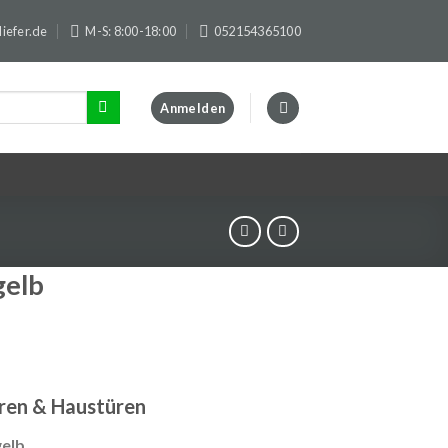
iefer.de
M-S: 8:00-18:00
052154365100
Anmelden
gelb
üren & Haustüren
gelb