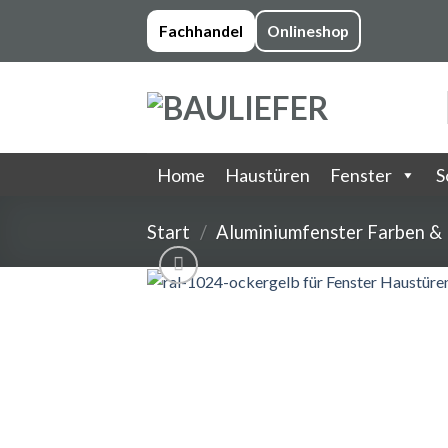
Skip
Fachhandel
Onlineshop
to
content
Home
Haustüren
Fenster
S
Start
/
Aluminiumfenster Farben &