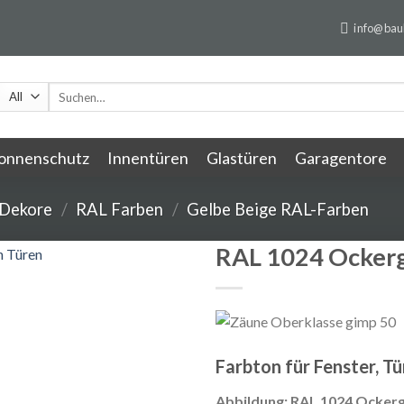
info@baul
Suchen
nach:
onnenschutz
Innentüren
Glastüren
Garagentore
 Dekore
/
RAL Farben
/
Gelbe Beige RAL-Farben
RAL 1024 Ocker
Farbton für Fenster, T
Abbildung: RAL 1024 Ocker