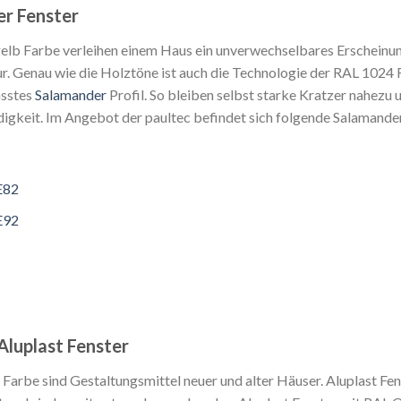
r Fenster
lb Farbe verleihen einem Haus ein unverwechselbares Erscheinu
r. Genau wie die Holztöne ist auch die Technologie der RAL 1024 
asstes
Salamander
Profil. So bleiben selbst starke Kratzer nahezu 
igkeit. Im Angebot der paultec befindet sich folgende Salamander
E82
E92
Aluplast Fenster
Farbe sind Gestaltungsmittel neuer und alter Häuser. Aluplast Fe